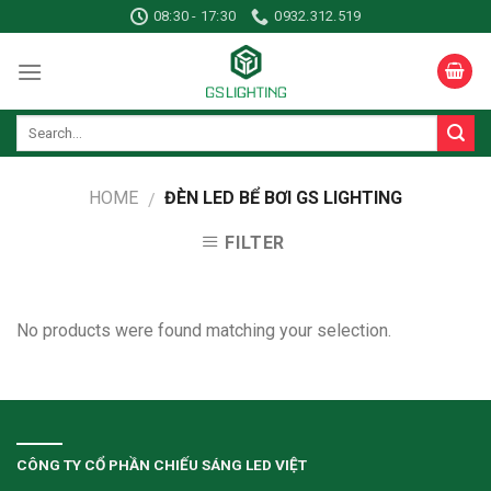
Skip
08:30 - 17:30
0932.312.519
to
content
HOME
ĐÈN LED BỂ BƠI GS LIGHTING
/
FILTER
No products were found matching your selection.
CÔNG TY CỔ PHẦN CHIẾU SÁNG LED VIỆT