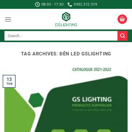
Skip
08:30 - 17:30
0932.312.519
to
content
TAG ARCHIVES:
ĐÈN LED GSLIGHTING
13
Th8